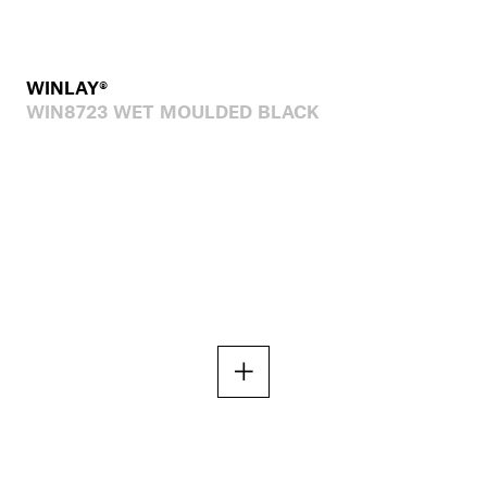
WINLAY®
WIN8723 WET MOULDED BLACK