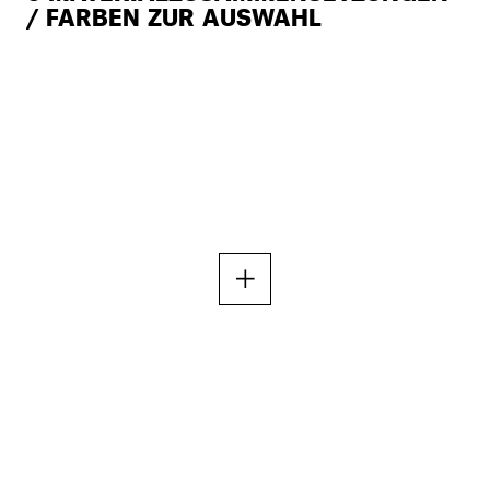
/ FARBEN ZUR AUSWAHL