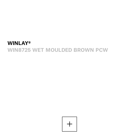
WINLAY®
WIN8725 WET MOULDED BROWN PCW