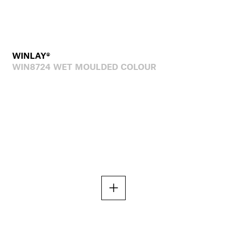
WINLAY®
WIN8724 WET MOULDED COLOUR