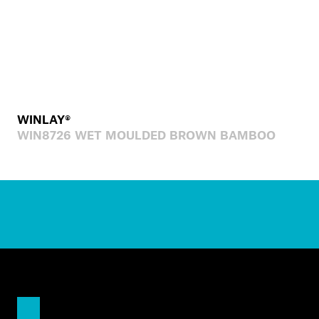
WINLAY®
WIN8726 WET MOULDED BROWN BAMBOO