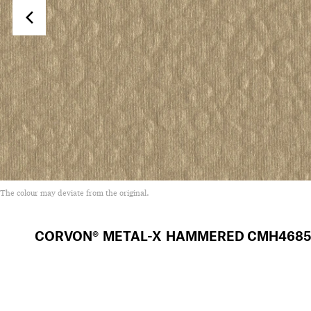
The colour may deviate from the original.
CORVON® METAL-X HAMMERED
CMH4685