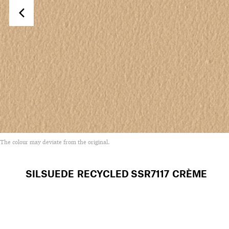
The colour may deviate from the original.
SILSUEDE RECYCLED
SSR7117 CRÈME