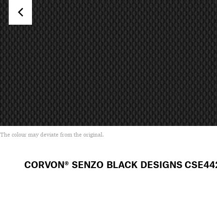
The colour may deviate from the original.
CORVON® SENZO BLACK DESIGNS
CSE44