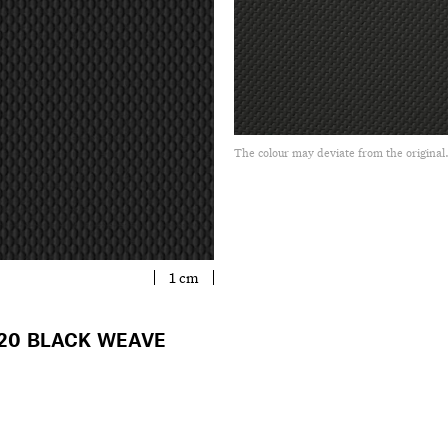
The colour may deviate from the original
1 cm
20 BLACK WEAVE