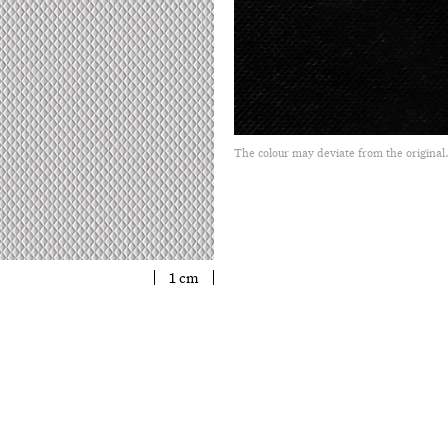
The colour may deviate from the original
1 cm