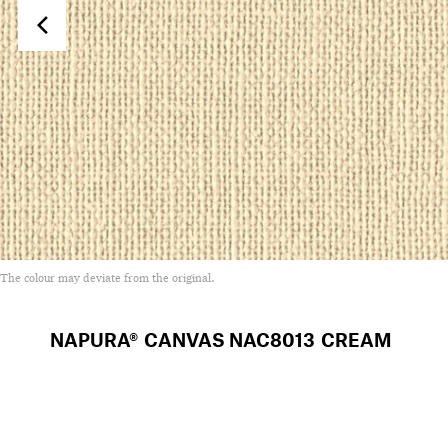
The colour may deviate from the original.
NAPURA® CANVAS
NAC8013 CREAM