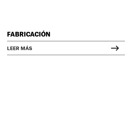
FABRICACIÓN
LEER MÁS