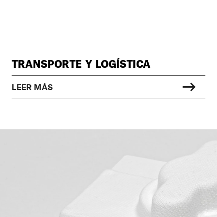
TRANSPORTE Y LOGÍSTICA
LEER MÁS