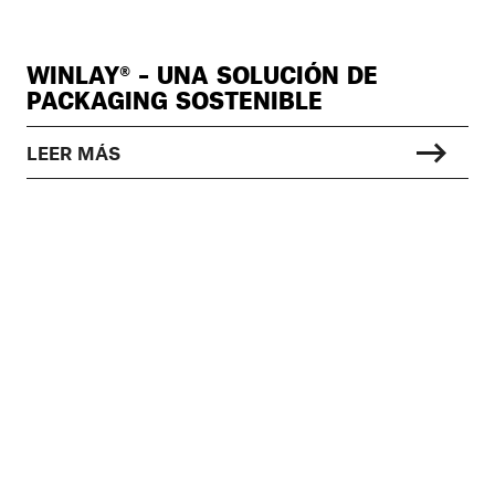
WINLAY® – UNA SOLUCIÓN DE
PACKAGING SOSTENIBLE
LEER MÁS