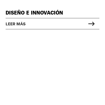
DISEÑO E INNOVACIÓN
LEER MÁS