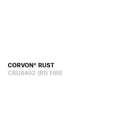
CORVON® RUST
CRU8402 (R1) FIRE