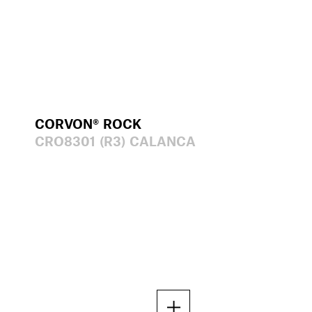
CORVON® ROCK
CRO8301 (R3) CALANCA