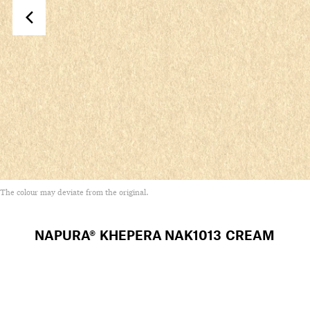
The colour may deviate from the original.
NAPURA® KHEPERA
NAK1013 CREAM