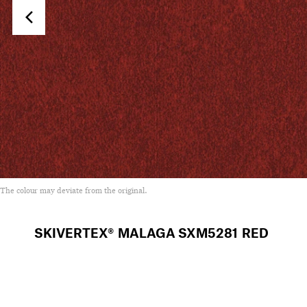
The colour may deviate from the original.
SKIVERTEX® MALAGA
SXM5281 RED