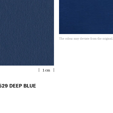
The colour may deviate from the original
1 cm
529 DEEP BLUE