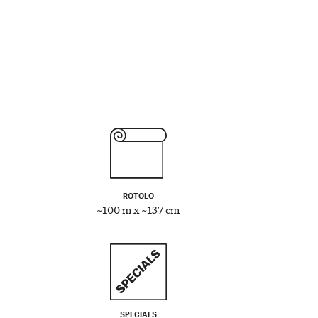
ROTOLO
~100 m x ~137 cm
SPECIALS