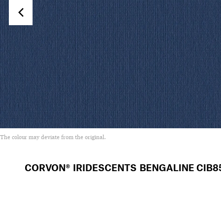
The colour may deviate from the original.
CORVON® IRIDESCENTS BENGALINE
CIB8