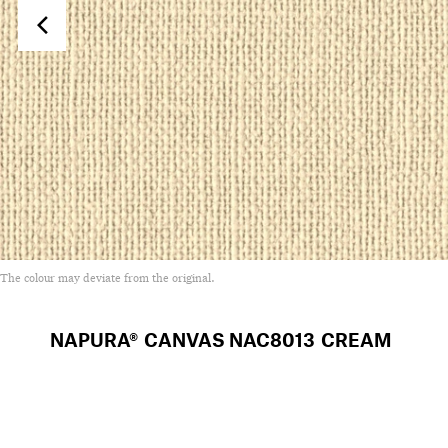
The colour may deviate from the original.
NAPURA® CANVAS
NAC8013 CREAM