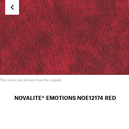
The colour may deviate from the original.
NOVALITE® EMOTIONS
NOE12174 RED