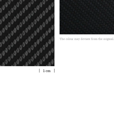
The colour may deviate from the original
1 cm