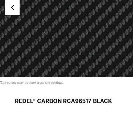
The colour may deviate from the original.
REDEL® CARBON
RCA96517 BLACK