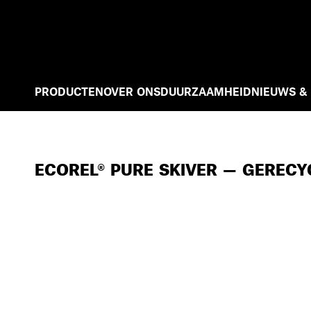
PRODUCTEN
OVER ONS
DUURZAAMHEID
NIEUWS &
ECOREL® PURE SKIVER — GEREC