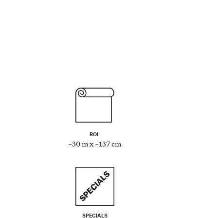
ROL
~30 m x ~137 cm
SPECIALS