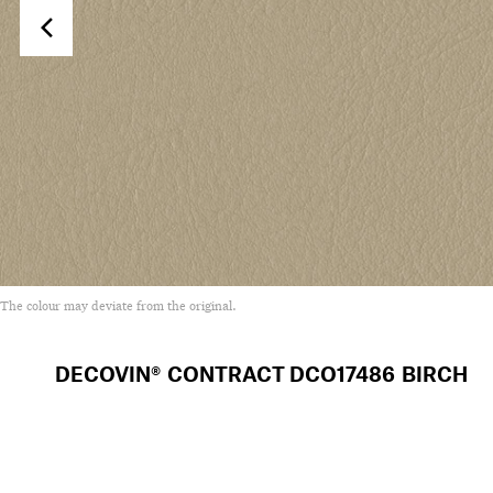
The colour may deviate from the original.
DECOVIN® CONTRACT
DCO17486 BIRCH