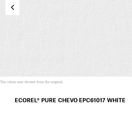
The colour may deviate from the original.
ECOREL® PURE CHEVO
EPC61017 WHITE