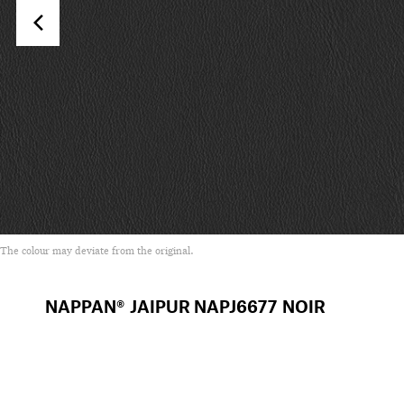
The colour may deviate from the original.
NAPPAN® JAIPUR
NAPJ6677 NOIR