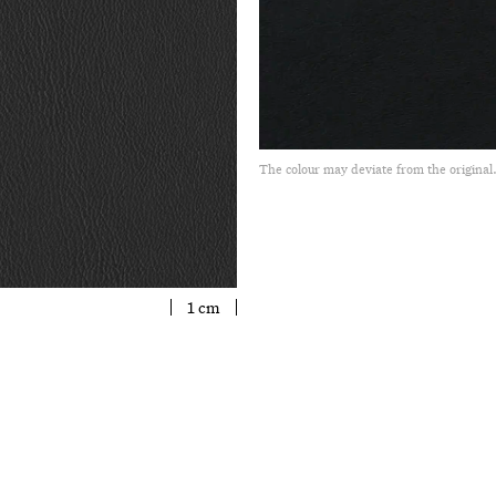
The colour may deviate from the original
1 cm