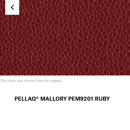
The colour may deviate from the original.
PELLAQ® MALLORY
PEM9201 RUBY