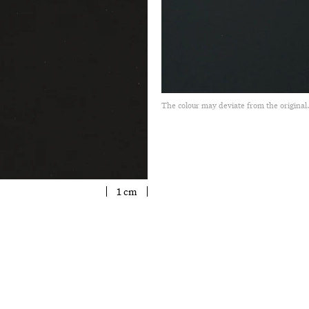
The colour may deviate from the original
1 cm