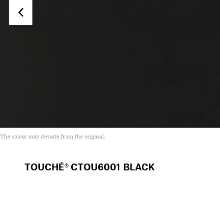
The colour may deviate from the original.
TOUCHÉ®
CTOU6001 BLACK