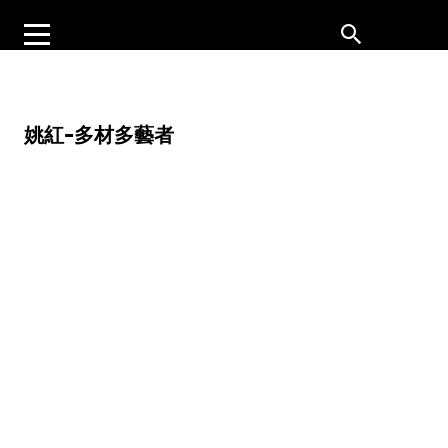
姚紅–多材多藝者