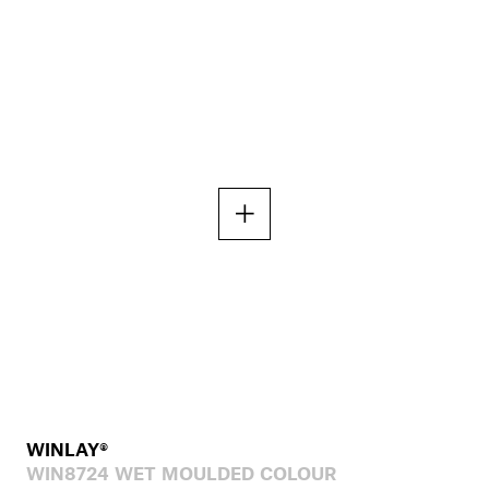
WINLAY®
WIN8724 WET MOULDED COLOUR