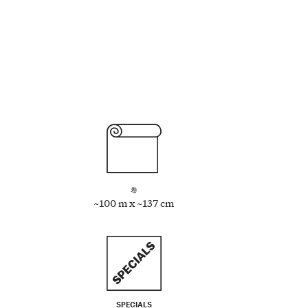
卷
~100 m x ~137 cm
SPECIALS