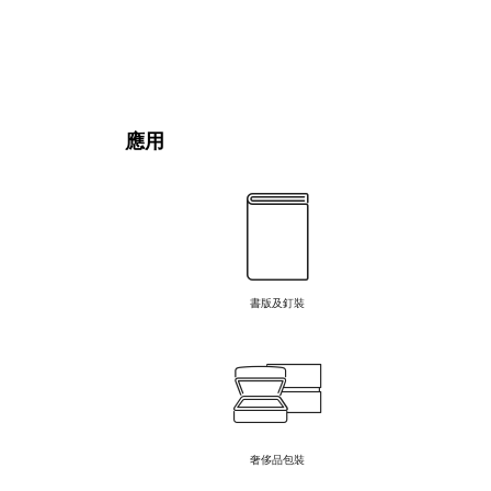
應用
書版及釘裝
奢侈品包裝