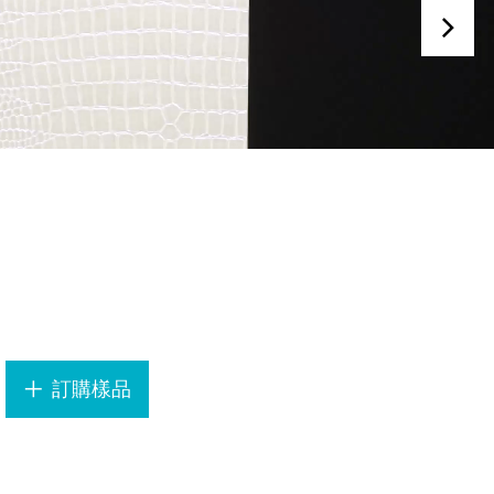
.
訂購樣品