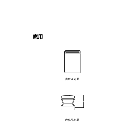
應用
書版及釘裝
奢侈品包裝