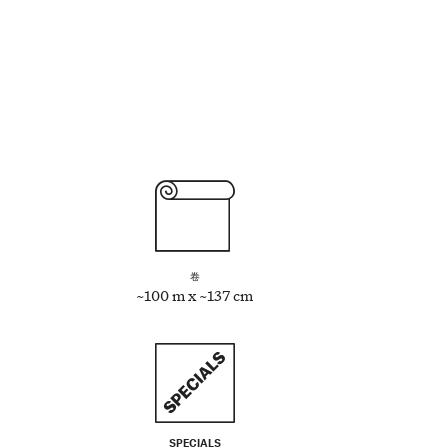
卷
~100 m x ~137 cm
SPECIALS