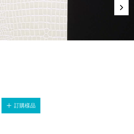
.
訂購樣品