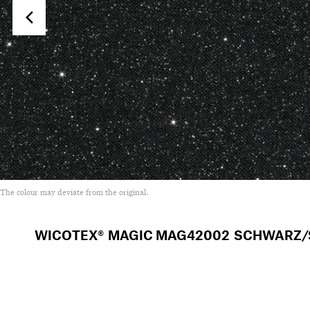
The colour may deviate from the original.
WICOTEX® MAGIC
MAG42002 SCHWARZ/