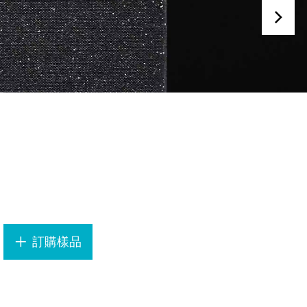
.
訂購樣品