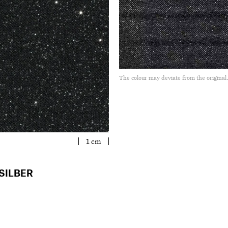
The colour may deviate from the original
1 cm
SILBER