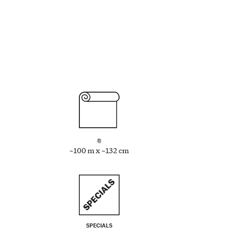
卷
~100 m x ~132 cm
SPECIALS