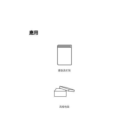
應用
書版及釘裝
高檔包裝