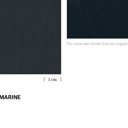
The colour may deviate from the original
1 cm
 MARINE