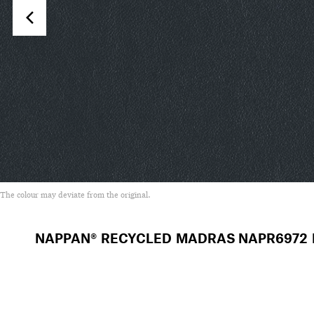
The colour may deviate from the original.
NAPPAN® RECYCLED MADRAS
NAPR6972