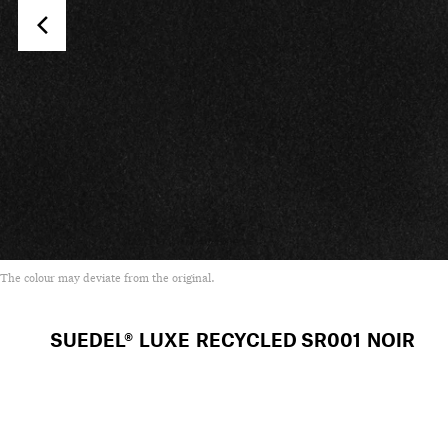
The colour may deviate from the original.
SUEDEL® LUXE RECYCLED
SR001 NOIR