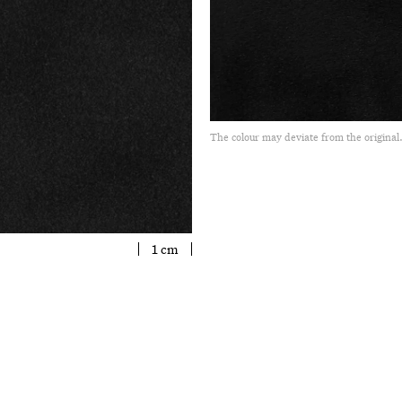
The colour may deviate from the original
1 cm