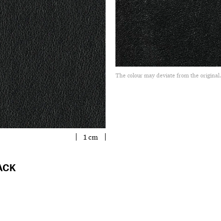
The colour may deviate from the original
1 cm
ACK