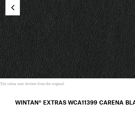
The colour may deviate from the original.
WINTAN® EXTRAS
WCA11399 CARENA BL