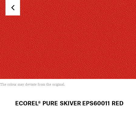
The colour may deviate from the original.
ECOREL® PURE SKIVER
EPS60011 RED