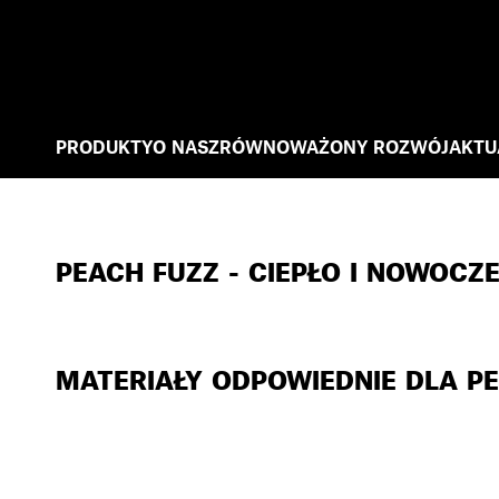
PRODUKTY
O NAS
ZRÓWNOWAŻONY ROZWÓJ
AKTU
PEACH FUZZ - CIEPŁO I NOWOCZ
MATERIAŁY ODPOWIEDNIE DLA P