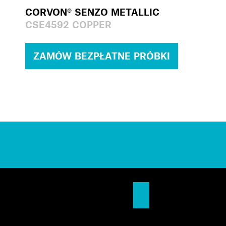
CORVON® SENZO METALLIC
CSE4592 COPPER
ZAMÓW BEZPŁATNE PRÓBKI