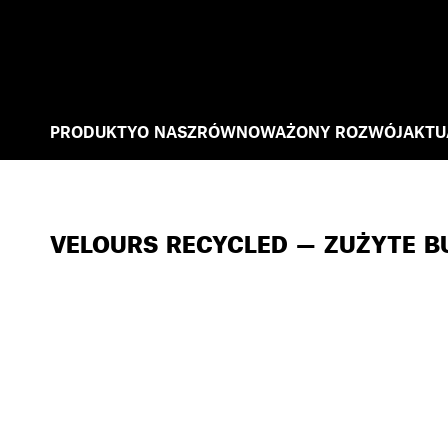
PRODUKTY
O NAS
ZRÓWNOWAŻONY ROZWÓJ
AKTU
VELOURS RECYCLED — ZUŻYTE BU