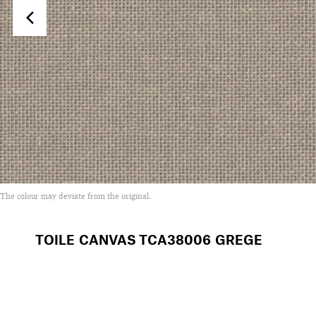
The colour may deviate from the original.
TOILE CANVAS
TCA38006 GREGE