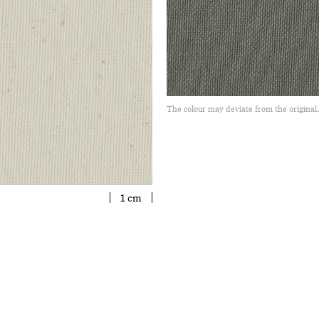
The colour may deviate from the original
1 cm