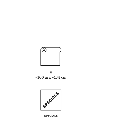
卷
~100 m x ~134 cm
SPECIALS