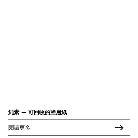
純素 — 可回收的塗層紙
閱讀更多