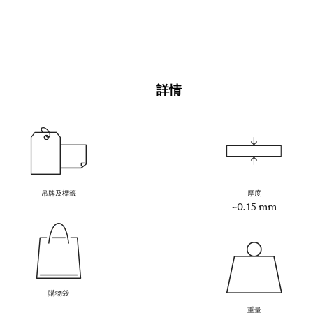
詳情
吊牌及標籤
厚度
~0.15 mm
購物袋
重量