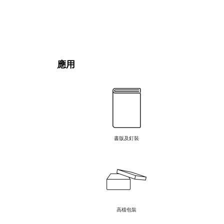
應用
書版及釘裝
高檔包裝