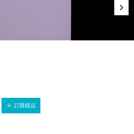
.
訂購樣品