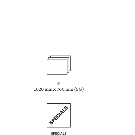
張
1020 mm x 760 mm (SG)
SPECIALS