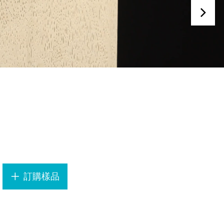
.
訂購樣品