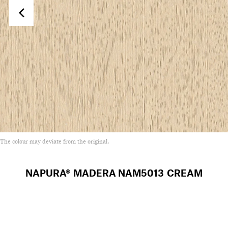
The colour may deviate from the original.
NAPURA® MADERA
NAM5013 CREAM