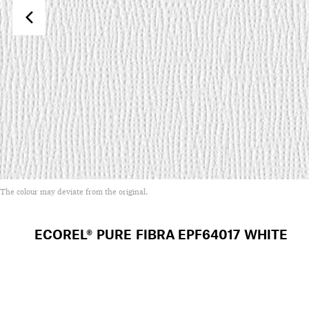
The colour may deviate from the original.
ECOREL® PURE FIBRA
EPF64017 WHITE