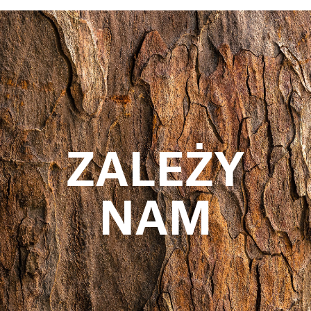
ZALEŻY
NAM