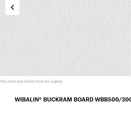
The colour may deviate from the original.
WIBALIN® BUCKRAM BOARD
WBB500/30